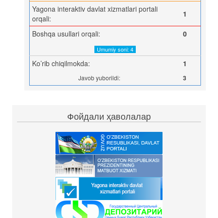
Yagona interaktiv davlat xizmatlari portali
1
orqali:
Boshqa usullari orqali:
0
Umumiy soni: 4
Ko’rib chiqilmokda:
1
Javob yuborildi:
3
Фойдали ҳаволалар