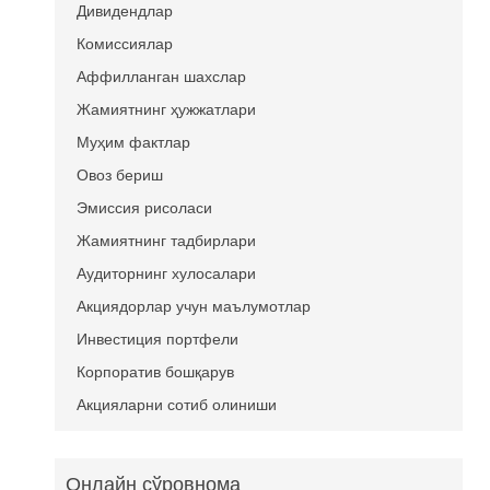
Дивидендлар
Комиссиялар
Аффилланган шахслар
Жамиятнинг ҳужжатлари
Муҳим фактлар
Овоз бериш
Эмиссия рисоласи
Жамиятнинг тадбирлари
Аудиторнинг хулосалари
Акциядорлар учун маълумотлар
Инвестиция портфели
Корпоратив бошқарув
Акцияларни сотиб олиниши
Онлайн сўровнома