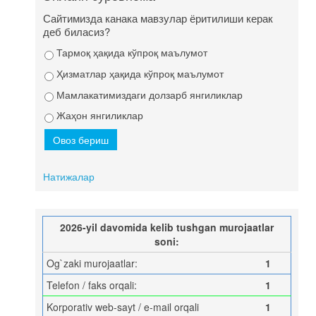
Сайтимизда канака мавзулар ёритилиши керак
деб биласиз?
Тармоқ ҳақида кўпроқ маълумот
Ҳизматлар ҳақида кўпроқ маълумот
Мамлакатимиздаги долзарб янгиликлар
Жаҳон янгиликлар
Натижалар
2026-yil davomida kelib tushgan murojaatlar
soni:
Og`zaki murojaatlar:
1
Telefon / faks orqali:
1
Korporativ web-sayt / e-mail orqali
1