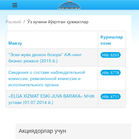
Расмий
Ўз кучини йўқотган ҳужжатлар
Куришлар
Мавзу
сони
“Эски-жува дехкон бозори” АЖ-нинг
Hits: 6203
бизнес режаси (2015 й.)
Сведения о составе наблюдательной
Hits: 5778
комиссии, ревизионной комиссии и
исполнительного органа
«ELGA XIZMAT ESKI-JUVA BARAKA» МЧЖ
Hits: 4711
устави (01.07.2014 й.)
Акциядорлар учун