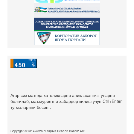
Агар сиз матнда хатоликларни аниқласангиз, уларни
белгилаб, маъмуриятни хабардор қилиш учун Ctrl+Enter
тугмаларини босинг.
Copyright © 2014-2026 "Eskijuva Dehqon Bozori" АЖ.