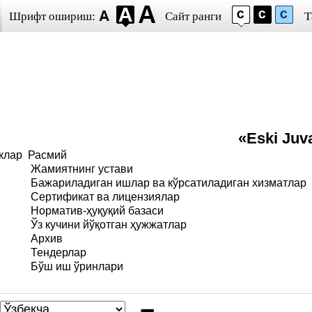
Шрифт ошириш:
Сайт ранги
Т
«Eski Juv
клар
Расмий
Жамиятнинг устави
Бажариладиган ишлар ва кўрсатиладиган хизматлар
Сертификат ва лицензиялар
Норматив-ҳуқуқий базаси
Ўз кучини йўқотган ҳужжатлар
Архив
Тендерлар
Бўш иш ўринлари