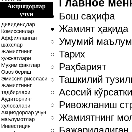
Главное меню
Акциядорлар
учун
Бош саҳифа
Дивидендлар
Жамият ҳақида
Комиссиялар
Аффилланган
Умумий маълум
шахслар
Жамиятнинг
Тарих
ҳужжатлари
Раҳбарият
Муҳим фактлар
Овоз бериш
Ташкилий тузил
Эмиссия рисоласи
Жамиятнинг
Асосий кўрсатк
тадбирлари
Аудиторнинг
Ривожланиш стр
хулосалари
Акциядорлар учун
Жамиятнинг мол
маълумотлар
Инвестиция
Бажариладиган 