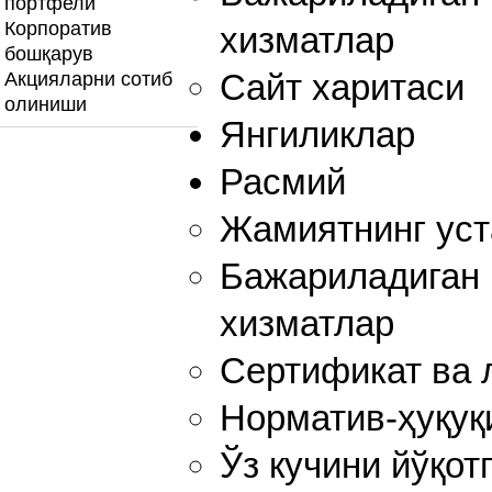
портфели
Корпоратив
хизматлар
бошқарув
Сайт харитаси
Акцияларни сотиб
олиниши
Янгиликлар
Расмий
Жамиятнинг уст
Бажариладиган 
хизматлар
Сертификат ва 
Норматив-ҳуқуқ
Ўз кучини йўқот