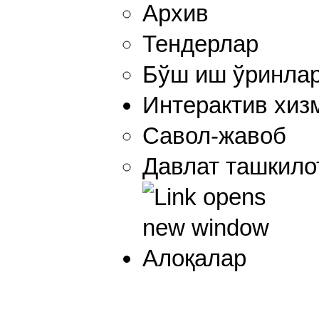
Архив
Тендерлар
Бўш иш ўринла
Интерактив хиз
Савол-жавоб
Давлат ташкил
Алоқалар